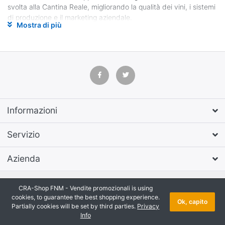
svolta alla Cantina Reale, migliorando la qualità dei vini, i sistemi
di produzione e il marketing aziendale.
Mostra di più
La Cantina Reale sorge sulle colline Moreniche Mantovane, nel comune di
Volta Mantovana, ad una altitudine di 100 metri, a pochi chilometri dal
lago di Garda all’interno del Parco del Mincio.
L’azienda conduce 18 ettari di vigneto dai quali si ottengono le uve per la
trasformazione in vino, imbottigliamento e commercializzazione. La
Cantina Reale è una piccola azienda che da anni lavora al meglio per
ottenere vini di ottima qualità, questo grazie ai notevoli investimenti fatti
Informazioni
nei vigneti, nella moderna cantina di vinificazione e stoccaggio, nel locale
per invecchiamento dei grandi rossi e dell’imbottigliamento.
Servizio
Tra i vini prodotti dall’azienda si trovano Gargantilia, Lunula , Balasso
Iacinto, Voltese e Morena per i palati più semplici, Crestale, Vigna del
Azienda
Moro, Barcoli, Matteo e Lorenzo per i più esigenti, per finire con i passiti
Mantopass e Rosso del Ciano.
Copyright © 2026 CRA-Shop FNM - Vendite promozionali. Tutti i diritti riservati.
CRA-Shop FNM - Vendite promozionali is using
cookies, to guarantee the best shopping experience.
Ok, capito
Partially cookies will be set by third parties.
Privacy
Info