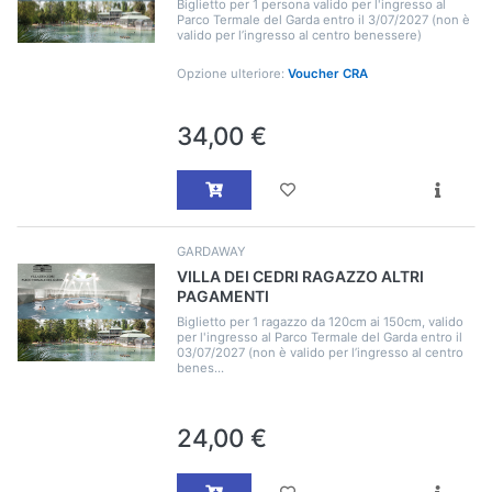
Biglietto per 1 persona valido per l'ingresso al
Parco Termale del Garda entro il 3/07/2027 (non è
valido per l’ingresso al centro benessere)
Opzione ulteriore:
Voucher CRA
34,00 €
GARDAWAY
VILLA DEI CEDRI RAGAZZO ALTRI
PAGAMENTI
Biglietto per 1 ragazzo da 120cm ai 150cm, valido
per l'ingresso al Parco Termale del Garda entro il
03/07/2027 (non è valido per l’ingresso al centro
benes...
24,00 €