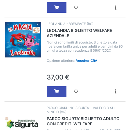
LEOLANDIA - BREMBATE (BG)
LEOLANDIA BIGLIETTO WELFARE
AZIENDALE
Non ci sono limiti di acquisto. Biglietto a data
libera con tariffa unica per adulti e bambini da 90
cm di altezza con scadenza il 06/01/2027.
Opzione ulteriore:
Voucher CRA
37,00 €
PARCO GIARDINO SIGURTA' - VALEGGIO SUL
MINCIO (VR)
PARCO SIGURTA' BIGLIETTO ADULTO
CON CREDITI WELFARE