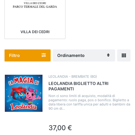
VILLA DEI CEDRI
Filtro
Ordinamento
LEOLANDIA - BREMBATE (BG)
LEOLANDIA BIGLIETTO ALTRI
PAGAMENTI
Non ci sono limiti di acquisto, modalità di
pagamento: ruolo paga, pos o bonifico. Biglietto a
data libera con tariffa unica per adulti e bambini da
90 cm di...
37,00 €