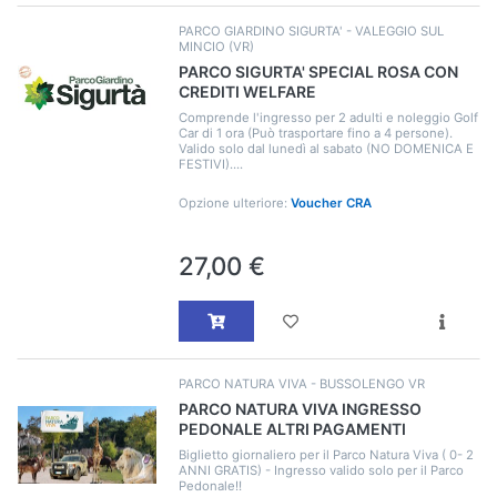
PARCO GIARDINO SIGURTA' - VALEGGIO SUL
MINCIO (VR)
PARCO SIGURTA' SPECIAL ROSA CON
CREDITI WELFARE
Comprende l'ingresso per 2 adulti e noleggio Golf
Car di 1 ora (Può trasportare fino a 4 persone).
Valido solo dal lunedì al sabato (NO DOMENICA E
FESTIVI)....
Opzione ulteriore:
Voucher CRA
27,00 €
PARCO NATURA VIVA - BUSSOLENGO VR
PARCO NATURA VIVA INGRESSO
PEDONALE ALTRI PAGAMENTI
Biglietto giornaliero per il Parco Natura Viva ( 0- 2
ANNI GRATIS) - Ingresso valido solo per il Parco
Pedonale!!