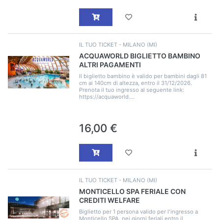
IL TUO TICKET - MILANO (MI)
ACQUAWORLD BIGLIETTO BAMBINO
ALTRI PAGAMENTI
Il biglietto bambino è valido per bambini dagli 81
cm ai 140cm di altezza, entro il 31/12/2026.
Prenota il tuo ingresso al seguente link:
https://acquaworld....
16,00 €
IL TUO TICKET - MILANO (MI)
MONTICELLO SPA FERIALE CON
CREDITI WELFARE
Biglietto per 1 persona valido per l'ingresso a
Monticello SPA, nei giorni feriali entro il